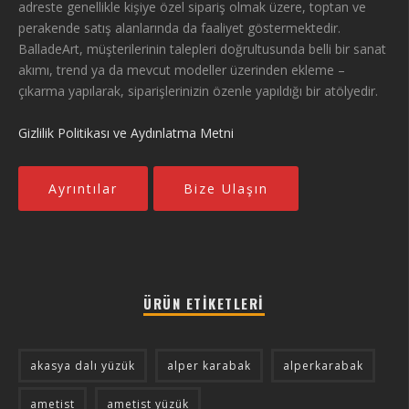
adreste genellikle kişiye özel sipariş olmak üzere, toptan ve
perakende satış alanlarında da faaliyet göstermektedir.
BalladeArt, müşterilerinin talepleri doğrultusunda belli bir sanat
akımı, trend ya da mevcut modeller üzerinden ekleme –
çıkarma yapılarak, siparişlerinizin özenle yapıldığı bir atölyedir.
Gizlilik Politikası ve Aydınlatma Metni
Ayrıntılar
Bize Ulaşın
ÜRÜN ETIKETLERI
akasya dalı yüzük
alper karabak
alperkarabak
ametist
ametist yüzük