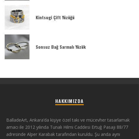
Kintsugi Çift Yüzüğü
Sonsuz Bağ Sarmalı Yüzük
HAKKIMIZDA
BalladeArt, Ankara’da kişiye özel takı ve mücevher tasarlamak
amacı ile 2012 yılında Tunalı Hilmi Caddesi Ertuğ Pasajı 88/77
adresinde Alper Karabak tarafından kuruldu. Şu anda aynı