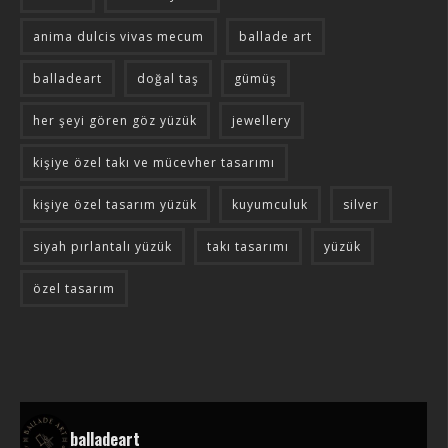
anima dulcis vivas mecum
ballade art
balladeart
doğal taş
gümüş
her şeyi gören göz yüzük
jewellery
kişiye özel takı ve mücevher tasarımı
kişiye özel tasarım yüzük
kuyumculuk
silver
siyah pırlantalı yüzük
takı tasarımı
yüzük
özel tasarım
balladeart