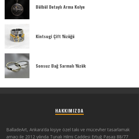
Bülbül Detaylı Arma Kolye
Kintsugi Çift Yüzüğü
Sonsuz Bağ Sarmalı Yüzük
HAKKIMIZDA
BalladeArt, Ankara’da kişiye özel takı ve mücevher tasarlamak
amacı ile 2012 yılında Tunalı Hilmi Caddesi Ertuğ Pasajı 88/77