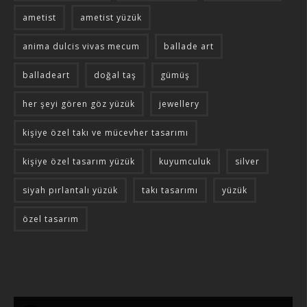
ametist
ametist yüzük
anima dulcis vivas mecum
ballade art
balladeart
doğal taş
gümüş
her şeyi gören göz yüzük
jewellery
kişiye özel takı ve mücevher tasarımı
kişiye özel tasarım yüzük
kuyumculuk
silver
siyah pırlantalı yüzük
takı tasarımı
yüzük
özel tasarım