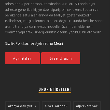
adresinde Alper Karabak tarafından kuruldu. Şu anda aynı
adreste genellikle kişiye özel sipariş olmak üzere, toptan ve
perakende satış alanlarında da faaliyet göstermektedir.
BalladeArt, müşterilerinin talepleri doğrultusunda belli bir sanat
akımı, trend ya da mevcut modeller üzerinden ekleme –
çıkarma yapılarak, siparişlerinizin özenle yapıldığı bir atölyedir.
Gizlilik Politikası ve Aydınlatma Metni
Ayrıntılar
Bize Ulaşın
ÜRÜN ETIKETLERI
akasya dalı yüzük
alper karabak
alperkarabak