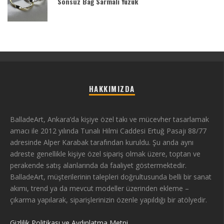
Sonsuz Bağ Sarmalı Yüzük
HAKKIMIZDA
BalladeArt, Ankara’da kişiye özel takı ve mücevher tasarlamak
amacı ile 2012 yılında Tunalı Hilmi Caddesi Ertuğ Pasajı 88/77
adresinde Alper Karabak tarafından kuruldu. Şu anda aynı
adreste genellikle kişiye özel sipariş olmak üzere, toptan ve
perakende satış alanlarında da faaliyet göstermektedir.
BalladeArt, müşterilerinin talepleri doğrultusunda belli bir sanat
akımı, trend ya da mevcut modeller üzerinden ekleme –
çıkarma yapılarak, siparişlerinizin özenle yapıldığı bir atölyedir.
Gizlilik Politikası ve Aydınlatma Metni