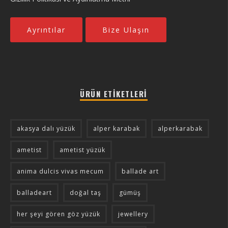
Ayrıntılar
Bize Ulaşın
ÜRÜN ETIKETLERI
akasya dalı yüzük
alper karabak
alperkarabak
ametist
ametist yüzük
anima dulcis vivas mecum
ballade art
balladeart
doğal taş
gümüş
her şeyi gören göz yüzük
jewellery