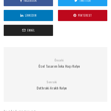
FACEBOOK
TWITTER
LINKEDIN
PINTEREST
EMAIL
Önceki
Özel Tasarım İnka Haçı Kolye
Sonraki
Dothraki Arakh Kolye