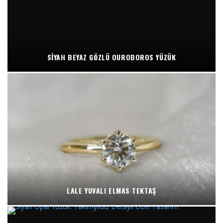
SIYAH BEYAZ GÖZLÜ OUROBOROS YÜZÜK
LALE YUVALI ELMAS TEKTAŞ