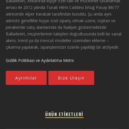
BalladeArt, Ankara’da kişiye özel takı ve mücevher tasarlamak
amacı ile 2012 yılında Tunalı Hilmi Caddesi Ertuğ Pasajı 88/77
adresinde Alper Karabak tarafından kuruldu. Şu anda aynı
adreste genellikle kişiye özel sipariş olmak üzere, toptan ve
perakende satış alanlarında da faaliyet göstermektedir.
BalladeArt, müşterilerinin talepleri doğrultusunda belli bir sanat
akımı, trend ya da mevcut modeller üzerinden ekleme –
çıkarma yapılarak, siparişlerinizin özenle yapıldığı bir atölyedir.
Gizlilik Politikası ve Aydınlatma Metni
Ayrıntılar
Bize Ulaşın
ÜRÜN ETIKETLERI