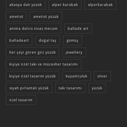
akasya dalı yüzük
alper karabak
alperkarabak
ametist
ametist yüzük
anima dulcis vivas mecum
ballade art
balladeart
doğal taş
gümüş
her şeyi gören göz yüzük
jewellery
kişiye özel takı ve mücevher tasarımı
kişiye özel tasarım yüzük
kuyumculuk
silver
siyah pırlantalı yüzük
takı tasarımı
yüzük
özel tasarım