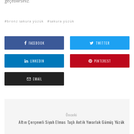
geçebilirsiniz.
bronz sakura yüzük
sakura yüzük
FACEBOOK
TWITTER
LINKEDIN
PINTEREST
EMAIL
Önceki
Altın Çerçeveli Siyah Elmas Taşlı Antik Yuvarlak Gümüş Yüzük