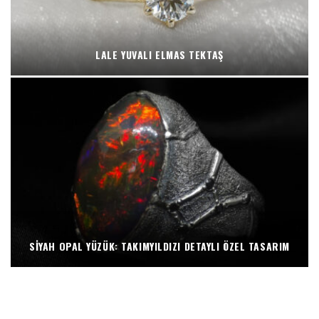
LALE YUVALI ELMAS TEKTAŞ
SIYAH OPAL YÜZÜK: TAKIMYILDIZI DETAYLI ÖZEL TASARIM