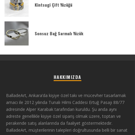
Kintsugi Çift Yüzüğü
Sonsuz Bağ Sarmalı Yüzük
HAKKIMIZDA
BalladeArt, Ankara’da kişiye özel takı ve mücevher tasarlamak
amacı ile 2012 yılında Tunalı Hilmi Caddesi Ertuğ Pasajı 88/77
adresinde Alper Karabak tarafından kuruldu. Şu anda aynı
adreste genellikle kişiye özel sipariş olmak üzere, toptan ve
perakende satış alanlarında da faaliyet göstermektedir.
BalladeArt, müşterilerinin talepleri doğrultusunda belli bir sanat