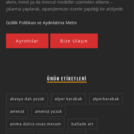
akımı, trend ya da mevcut modeller üzerinden ekleme –
çıkarma yapılarak, siparişlerinizin özenle yapıldığı bir atölyedir.
Gizlilik Politikası ve Aydınlatma Metni
Ayrıntılar
Bize Ulaşın
ÜRÜN ETIKETLERI
akasya dalı yüzük
alper karabak
alperkarabak
ametist
ametist yüzük
anima dulcis vivas mecum
ballade art