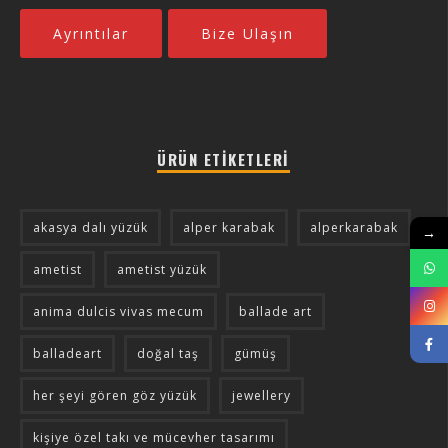
Ayrıntılar
Bize Ulaşın
ÜRÜN ETIKETLERI
akasya dalı yüzük
alper karabak
alperkarabak
→
ametist
ametist yüzük
anima dulcis vivas mecum
ballade art
balladeart
doğal taş
gümüş
her şeyi gören göz yüzük
jewellery
kişiye özel takı ve mücevher tasarımı