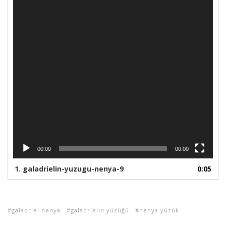
00:00
00:00
1.
galadrielin-yuzugu-nenya-9
0:05
galadriel nenya
galadrielin yüzüğü
nenya yüzük