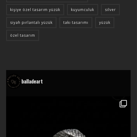
kişiye özel tasarım yüzük
kuyumculuk
silver
siyah pırlantalı yüzük
takı tasarımı
yüzük
özel tasarım
balladeart