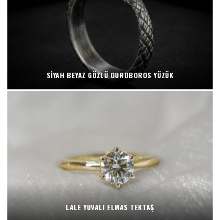
SIYAH BEYAZ GÖZLÜ OUROBOROS YÜZÜK
LALE YUVALI ELMAS TEKTAŞ