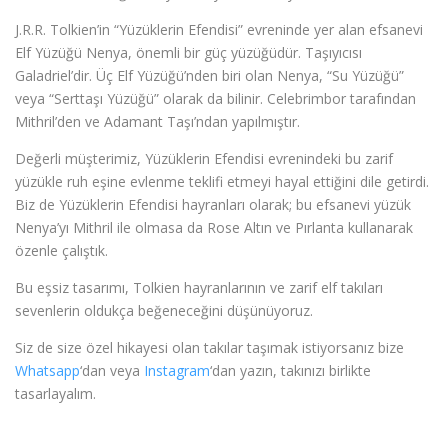
J.R.R. Tolkien’in “Yüzüklerin Efendisi” evreninde yer alan efsanevi
Elf Yüzüğü Nenya, önemli bir güç yüzüğüdür. Taşıyıcısı
Galadriel’dir. Üç Elf Yüzüğü’nden biri olan Nenya, “Su Yüzüğü”
veya “Serttaşı Yüzüğü” olarak da bilinir. Celebrimbor tarafından
Mithril’den ve Adamant Taşı’ndan yapılmıştır.
Değerli müşterimiz, Yüzüklerin Efendisi evrenindeki bu zarif
yüzükle ruh eşine evlenme teklifi etmeyi hayal ettiğini dile getirdi.
Biz de Yüzüklerin Efendisi hayranları olarak; bu efsanevi yüzük
Nenya’yı Mithril ile olmasa da Rose Altın ve Pırlanta kullanarak
özenle çalıştık.
Bu eşsiz tasarımı, Tolkien hayranlarının ve zarif elf takıları
sevenlerin oldukça beğeneceğini düşünüyoruz.
Siz de size özel hikayesi olan takılar taşımak istiyorsanız bize
Whatsapp
‘dan veya
Instagram
‘dan yazın, takınızı birlikte
tasarlayalım.