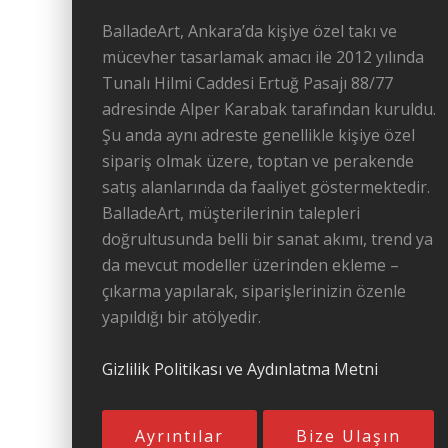
BalladeArt, Ankara’da kişiye özel takı ve
mücevher tasarlamak amacı ile 2012 yılında
Tunalı Hilmi Caddesi Ertuğ Pasajı 88/77
adresinde Alper Karabak tarafından kuruldu.
Şu anda aynı adreste genellikle kişiye özel
sipariş olmak üzere, toptan ve perakende
satış alanlarında da faaliyet göstermektedir.
BalladeArt, müşterilerinin talepleri
doğrultusunda belli bir sanat akımı, trend ya
da mevcut modeller üzerinden ekleme –
çıkarma yapılarak, siparişlerinizin özenle
yapıldığı bir atölyedir.
Gizlilik Politikası ve Aydınlatma Metni
Ayrıntılar
Bize Ulaşın