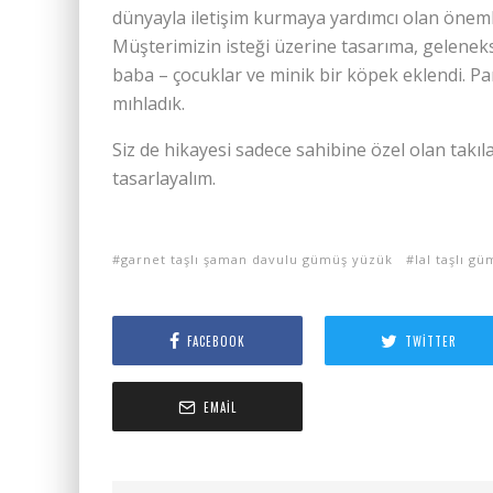
dünyayla iletişim kurmaya yardımcı olan öneml
Müşterimizin isteği üzerine tasarıma, gelenek
baba – çocuklar ve minik bir köpek eklendi. Pa
mıhladık.
Siz de hikayesi sadece sahibine özel olan takılar
tasarlayalım.
garnet taşlı şaman davulu gümüş yüzük
lal taşlı g
FACEBOOK
TWITTER
EMAIL