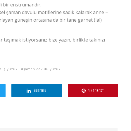
i bir enstrümandır.
sel şaman davulu motiflerine sadık kalarak anne –
rlayan güneşin ortasına da bir tane garnet (lal)
 taşımak istiyorsanız bize yazın, birlikte takınızı
ümüş yüzük
şaman davulu yüzük
LINKEDIN
PINTEREST