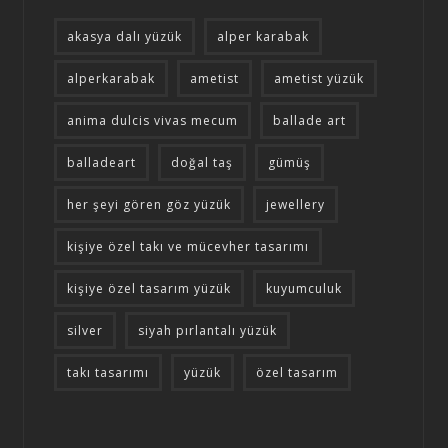
akasya dalı yüzük
alper karabak
alperkarabak
ametist
ametist yüzük
anima dulcis vivas mecum
ballade art
balladeart
doğal taş
gümüş
her şeyi gören göz yüzük
jewellery
kişiye özel takı ve mücevher tasarımı
kişiye özel tasarım yüzük
kuyumculuk
silver
siyah pırlantalı yüzük
takı tasarımı
yüzük
özel tasarım