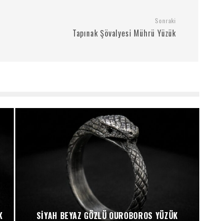
Sonraki
Tapınak Şövalyesi Mührü Yüzük
K
SIYAH BEYAZ GÖZLÜ OUROBOROS YÜZÜK