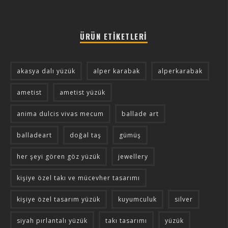
ÜRÜN ETIKETLERI
akasya dalı yüzük
alper karabak
alperkarabak
ametist
ametist yüzük
anima dulcis vivas mecum
ballade art
balladeart
doğal taş
gümüş
her şeyi gören göz yüzük
jewellery
kişiye özel takı ve mücevher tasarımı
kişiye özel tasarım yüzük
kuyumculuk
silver
siyah pırlantalı yüzük
takı tasarımı
yüzük