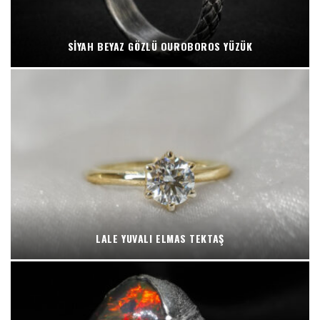
SIYAH BEYAZ GÖZLÜ OUROBOROS YÜZÜK
LALE YUVALI ELMAS TEKTAŞ