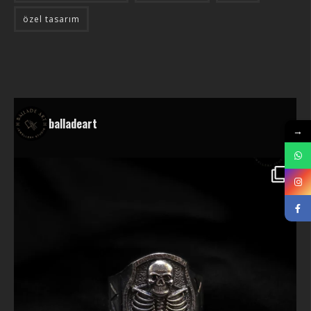
özel tasarım
balladeart
→