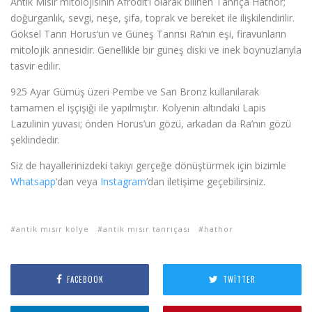
Antik Mısır mitolojisinin Afrodit’i olarak bilinen Tanrıça Hathor;
doğurganlık, sevgi, neşe, şifa, toprak ve bereket ile ilişkilendirilir.
Göksel Tanrı Horus‘un ve Güneş Tanrısı Ra‘nın eşi, firavunların
mitolojik annesidir. Genellikle bir güneş diski ve inek boynuzlarıyla
tasvir edilir.
925 Ayar Gümüş üzeri Pembe ve Sarı Bronz kullanılarak
tamamen el işçişiği ile yapılmıştır. Kolyenin altındaki Lapis
Lazulinin yuvası; önden Horus’un gözü, arkadan da Ra’nın gözü
şeklindedir.
Siz de hayallerinizdeki takıyı gerçeğe dönüştürmek için bizimle
Whatsapp
‘dan veya
Instagram
‘dan iletişime geçebilirsiniz.
antik mısır kolye
antik mısır tanrıçası
hathor
FACEBOOK
TWITTER