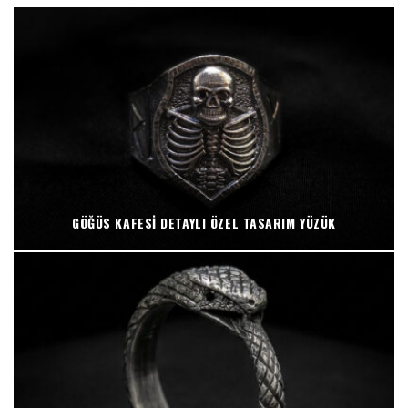
GÖĞÜS KAFESI DETAYLI ÖZEL TASARIM YÜZÜK