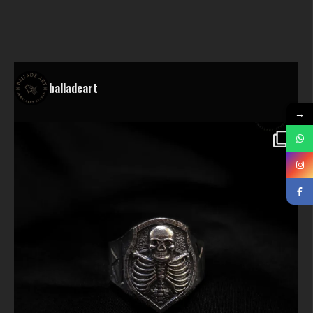
balladeart
→