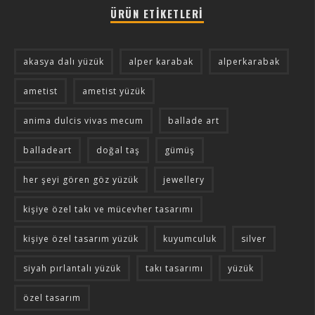
ÜRÜN ETIKETLERI
akasya dalı yüzük
alper karabak
alperkarabak
ametist
ametist yüzük
anima dulcis vivas mecum
ballade art
balladeart
doğal taş
gümüş
her şeyi gören göz yüzük
jewellery
kişiye özel takı ve mücevher tasarımı
kişiye özel tasarım yüzük
kuyumculuk
silver
siyah pırlantalı yüzük
takı tasarımı
yüzük
özel tasarım