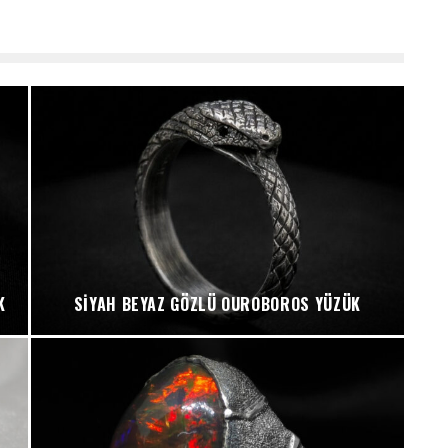
K
SIYAH BEYAZ GÖZLÜ OUROBOROS YÜZÜK