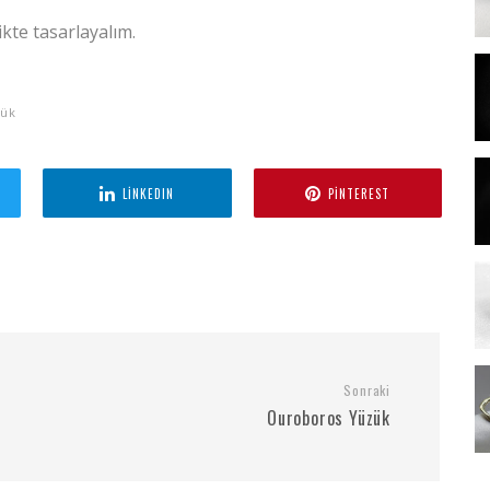
likte tasarlayalım.
zük
LINKEDIN
PINTEREST
Sonraki
Ouroboros Yüzük