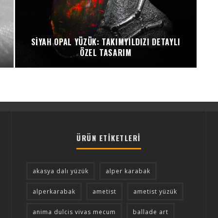
SIYAH OPAL YÜZÜK: TAKIMYILDIZI DETAYLI
ÖZEL TASARIM
ÜRÜN ETIKETLERI
akasya dalı yüzük
alper karabak
alperkarabak
ametist
ametist yüzük
anima dulcis vivas mecum
ballade art