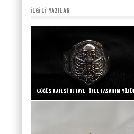
İLGILI YAZILAR
GÖĞÜS KAFESI DETAYLI ÖZEL TASARIM YÜZÜ