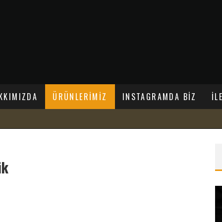
KKIMIZDA
ÜRÜNLERİMİZ
INSTAGRAMDA BİZ
İL
ük