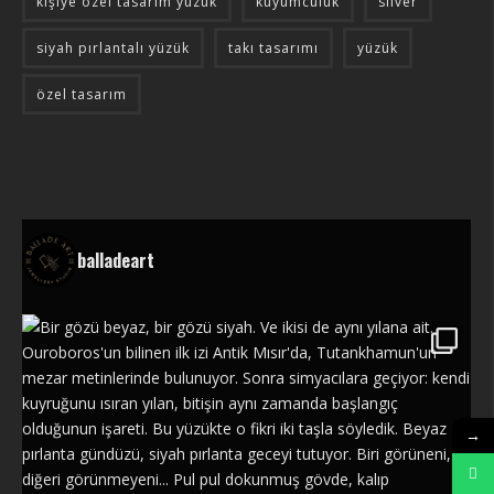
kişiye özel tasarım yüzük
kuyumculuk
silver
siyah pırlantalı yüzük
takı tasarımı
yüzük
özel tasarım
balladeart
→