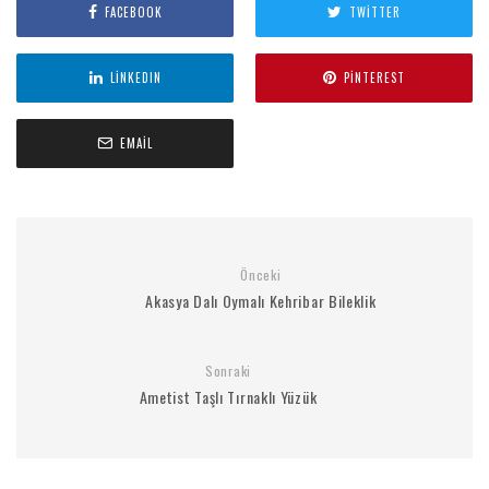
FACEBOOK
TWITTER
LINKEDIN
PINTEREST
EMAIL
Önceki
Akasya Dalı Oymalı Kehribar Bileklik
Sonraki
Ametist Taşlı Tırnaklı Yüzük