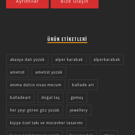
Ayrıntılar
Bize Ulaşın
ÜRÜN ETIKETLERI
akasya dalı yüzük
alper karabak
alperkarabak
ametist
ametist yüzük
anima dulcis vivas mecum
ballade art
balladeart
doğal taş
gümüş
her şeyi gören göz yüzük
jewellery
kişiye özel takı ve mücevher tasarımı