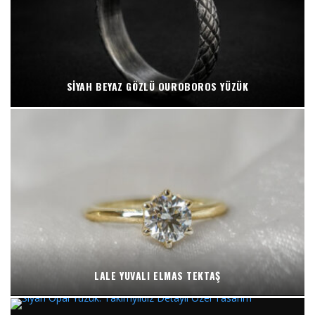
SIYAH BEYAZ GÖZLÜ OUROBOROS YÜZÜK
LALE YUVALI ELMAS TEKTAŞ