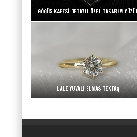
GÖĞÜS KAFESI DETAYLI ÖZEL TASARIM YÜZÜ
LALE YUVALI ELMAS TEKTAŞ