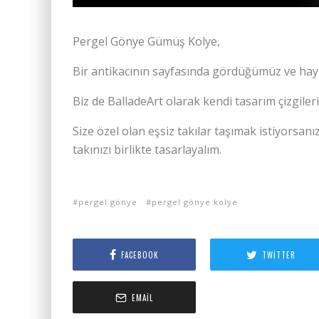
Pergel Gönye Gümüş Kolye,
Bir antikacının sayfasında gördüğümüz ve hay
Biz de BalladeArt olarak kendi tasarım çizgiler
Size özel olan eşsiz takılar taşımak istiyorsanı
takınızı birlikte tasarlayalım.
pergel gönye
pergel gönye kolye
FACEBOOK
TWITTER
EMAIL