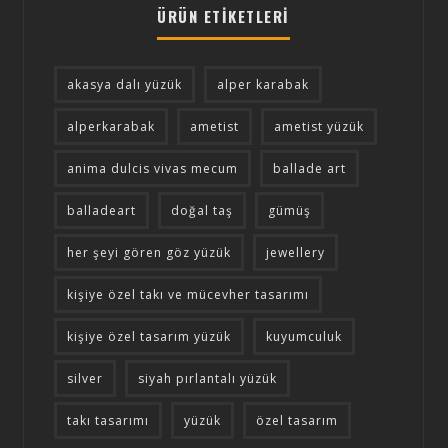
ÜRÜN ETIKETLERI
akasya dalı yüzük
alper karabak
alperkarabak
ametist
ametist yüzük
anima dulcis vivas mecum
ballade art
balladeart
doğal taş
gümüş
her şeyi gören göz yüzük
jewellery
kişiye özel takı ve mücevher tasarımı
kişiye özel tasarım yüzük
kuyumculuk
silver
siyah pırlantalı yüzük
takı tasarımı
yüzük
özel tasarım