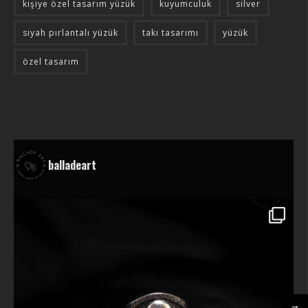
kişiye özel tasarım yüzük
kuyumculuk
silver
siyah pırlantalı yüzük
takı tasarımı
yüzük
özel tasarım
balladeart
→