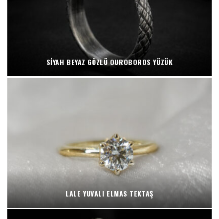
SIYAH BEYAZ GÖZLÜ OUROBOROS YÜZÜK
LALE YUVALI ELMAS TEKTAŞ