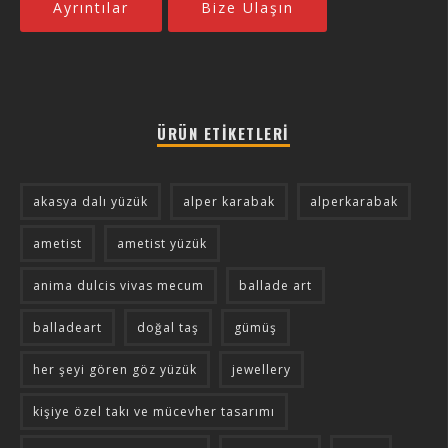
Ayrıntılar
Bize Ulaşın
ÜRÜN ETIKETLERI
akasya dalı yüzük
alper karabak
alperkarabak
ametist
ametist yüzük
anima dulcis vivas mecum
ballade art
balladeart
doğal taş
gümüş
her şeyi gören göz yüzük
jewellery
kişiye özel takı ve mücevher tasarımı