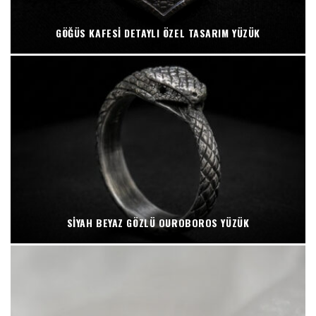
GÖĞÜS KAFESI DETAYLI ÖZEL TASARIM YÜZÜK
SIYAH BEYAZ GÖZLÜ OUROBOROS YÜZÜK