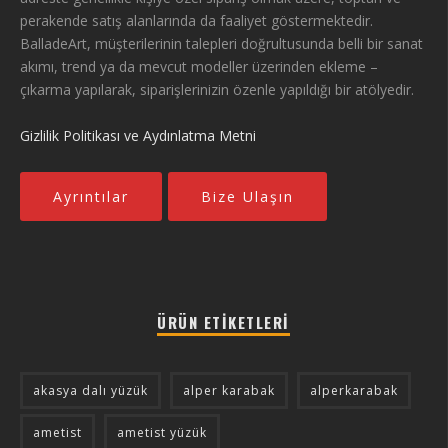
perakende satış alanlarında da faaliyet göstermektedir.
BalladeArt, müşterilerinin talepleri doğrultusunda belli bir sanat
akımı, trend ya da mevcut modeller üzerinden ekleme –
çıkarma yapılarak, siparişlerinizin özenle yapıldığı bir atölyedir.
Gizlilik Politikası ve Aydınlatma Metni
Ayrıntılar
Bize Ulaşın
ÜRÜN ETIKETLERI
akasya dalı yüzük
alper karabak
alperkarabak
ametist
ametist yüzük