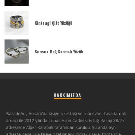
Kintsugi Çift Yüzüğü
Sonsuz Bağ Sarmalı Yüzük
HAKKIMIZDA
BalladeArt, Ankara’da kişiye özel takı ve mücevher tasarlamak
amacı ile 2012 yılında Tunalı Hilmi Caddesi Ertuğ Pasajı 88/77
adresinde Alper Karabak tarafından kuruldu. Şu anda aynı
adreste genellikle kişiye özel sipariş olmak üzere, toptan ve