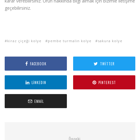
karar verebilirsiniz. Ürün hakkında bilgi almak için bizimle iletişime
geçebilirsiniz.
kiraz çiçeği kolye
pembe turmalin kolye
sakura kolye
FACEBOOK
TWITTER
LINKEDIN
PINTEREST
EMAIL
Önceki