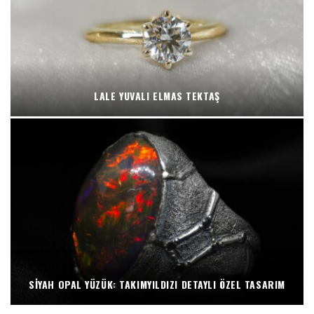
LALE YUVALI ELMAS TEKTAŞ
SIYAH OPAL YÜZÜK: TAKIMYILDIZI DETAYLI ÖZEL TASARIM