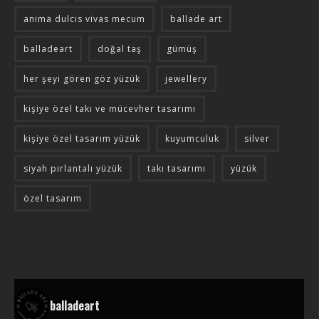
anima dulcis vivas mecum
ballade art
balladeart
doğal taş
gümüş
her şeyi gören göz yüzük
jewellery
kişiye özel takı ve mücevher tasarımı
kişiye özel tasarım yüzük
kuyumculuk
silver
siyah pırlantalı yüzük
takı tasarımı
yüzük
özel tasarım
balladeart