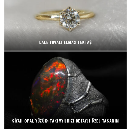
LALE YUVALI ELMAS TEKTAŞ
SIYAH OPAL YÜZÜK: TAKIMYILDIZI DETAYLI ÖZEL TASARIM