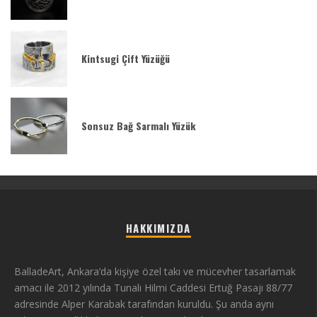
Kintsugi Çift Yüzüğü
Sonsuz Bağ Sarmalı Yüzük
HAKKIMIZDA
BalladeArt, Ankara’da kişiye özel takı ve mücevher tasarlamak
amacı ile 2012 yılında Tunalı Hilmi Caddesi Ertuğ Pasajı 88/77
adresinde Alper Karabak tarafından kuruldu. Şu anda aynı