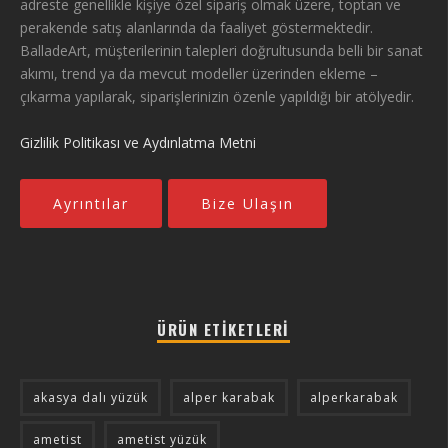
adreste genellikle kişiye özel sipariş olmak üzere, toptan ve
perakende satış alanlarında da faaliyet göstermektedir.
BalladeArt, müşterilerinin talepleri doğrultusunda belli bir sanat
akımı, trend ya da mevcut modeller üzerinden ekleme –
çıkarma yapılarak, siparişlerinizin özenle yapıldığı bir atölyedir.
Gizlilik Politikası ve Aydınlatma Metni
Ayrıntılar
Bize Ulaşın
ÜRÜN ETIKETLERI
akasya dalı yüzük
alper karabak
alperkarabak
ametist
ametist yüzük