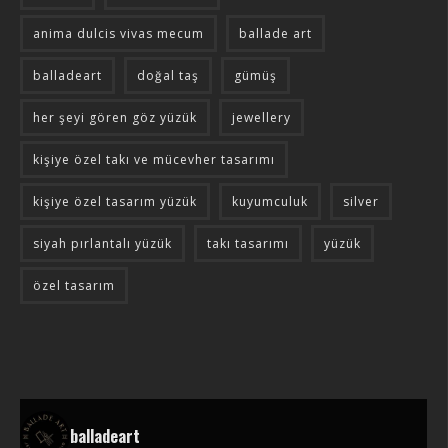
anima dulcis vivas mecum
ballade art
balladeart
doğal taş
gümüş
her şeyi gören göz yüzük
jewellery
kişiye özel takı ve mücevher tasarımı
kişiye özel tasarım yüzük
kuyumculuk
silver
siyah pırlantalı yüzük
takı tasarımı
yüzük
özel tasarım
balladeart