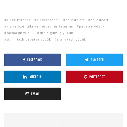
alper karabak
alperkarabak
ballade art
balladeart
kişiye özel takı ve mücevher tasarımı
papatya yüzük
sarmaşık yüzük
sitrin gümüş yüzük
sitrin taşlı papatya yüzük
sitrin taşlı yüzük
FACEBOOK
TWITTER
LINKEDIN
PINTEREST
EMAIL