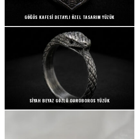
GÖĞÜS KAFESI DETAYLI ÖZEL TASARIM YÜZÜK
SIYAH BEYAZ GÖZLÜ OUROBOROS YÜZÜK