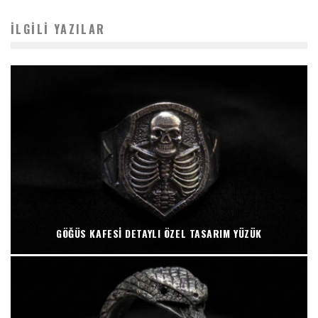
İLGILI YAZILAR
GÖĞÜS KAFESI DETAYLI ÖZEL TASARIM YÜZÜK