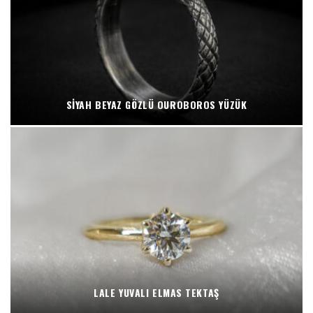
SIYAH BEYAZ GÖZLÜ OUROBOROS YÜZÜK
LALE YUVALI ELMAS TEKTAŞ