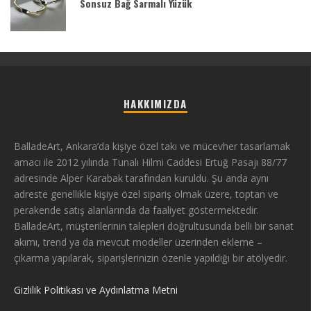
Sonsuz Bağ Sarmalı Yüzük
HAKKIMIZDA
BalladeArt, Ankara’da kişiye özel takı ve mücevher tasarlamak
amacı ile 2012 yılında Tunalı Hilmi Caddesi Ertuğ Pasajı 88/77
adresinde Alper Karabak tarafından kuruldu. Şu anda aynı
adreste genellikle kişiye özel sipariş olmak üzere, toptan ve
perakende satış alanlarında da faaliyet göstermektedir.
BalladeArt, müşterilerinin talepleri doğrultusunda belli bir sanat
akımı, trend ya da mevcut modeller üzerinden ekleme –
çıkarma yapılarak, siparişlerinizin özenle yapıldığı bir atölyedir.
Gizlilik Politikası ve Aydınlatma Metni