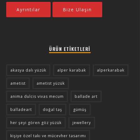
Ayrıntılar
Bize Ulaşın
ÜRÜN ETIKETLERI
akasya dalı yüzük
alper karabak
alperkarabak
ametist
ametist yüzük
anima dulcis vivas mecum
ballade art
balladeart
doğal taş
gümüş
her şeyi gören göz yüzük
jewellery
kişiye özel takı ve mücevher tasarımı