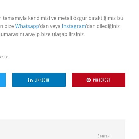
in tamamıyla kendimizi ve metali özgür bıraktığımız bu
en bize
Whatsapp
‘dan veya
Instagram
‘dan dilediğiniz
marasını arayıp bize ulaşabilirsiniz.
üzük
LINKEDIN
PINTEREST
Sonraki