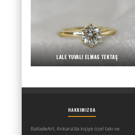
LALE YUVALI ELMAS TEKTAŞ
HAKKIMIZDA
BalladeArt, Ankara’da kişiye özel takı ve