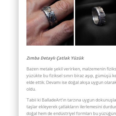
Zımba Detaylı Çatlak Yüzük
Bazen metale şekil verirken, malzemenin fizikse
yüzükte bu fiziksel sınırı biraz aşıp, gümüşü k
elde ettik. Devamı ise doğal akışa uygun olarak
oldu.
Tabii ki BalladeArt’ın tarzına uygun dokunuşl
taşlar ekleyerek çatlakların ilerlemesini durd
doğal hem de endüstriyel formları bu yüzüğün