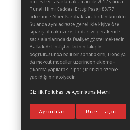
mücevher tasarlamak amacı ile 2012 yılında
Tunalı Hilmi Caddesi Ertuğ Pasajı 88/77
adresinde Alper Karabak tarafından kuruldu.
Şu anda aynı adreste genellikle kişiye özel
sipariş olmak üzere, toptan ve perakende
satış alanlarında da faaliyet göstermektedir.
BalladeArt, müşterilerinin talepleri
doğrultusunda belli bir sanat akımı, trend ya
da mevcut modeller üzerinden ekleme –
çıkarma yapılarak, siparişlerinizin özenle
yapıldığı bir atölyedir.
Gizlilik Politikası ve Aydınlatma Metni
Ayrıntılar
Bize Ulaşın