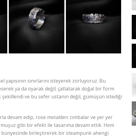
l yapısının sınırlarını isteyerek zorluyoruz. Bu
eserek ya da oyarak değil; çatlatarak doğal bir form
 şekillendi ve bu sefer ustanın değil, gümüşün istediği
arla devam edip, rose metalden zımbalar ve yer yer
urmuşuz gibi bir efekt ile tasarıma devam ettik. Hem
 bünyesinde birleştirerek bir steampunk ahengi