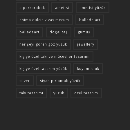
alperkarabak
ametist
ametist yüzük
anima dulcis vivas mecum
ballade art
balladeart
doğal taş
gümüş
her şeyi gören göz yüzük
jewellery
kişiye özel takı ve mücevher tasarımı
kişiye özel tasarım yüzük
kuyumculuk
silver
siyah pırlantalı yüzük
takı tasarımı
yüzük
özel tasarım