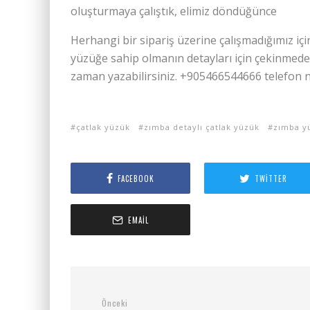
oluşturmaya çalıştık, elimiz döndüğünce
Herhangi bir sipariş üzerine çalışmadığımız iç
yüzüğe sahip olmanın detayları için çekinmed
zaman yazabilirsiniz. +905466544666 telefon nu
çatlak yüzük
zımba detaylı çatlak yüzük
zımba y
FACEBOOK
TWITTER
EMAIL
Önceki