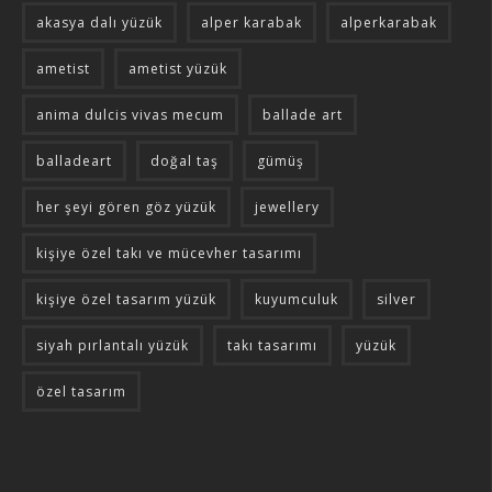
akasya dalı yüzük
alper karabak
alperkarabak
ametist
ametist yüzük
anima dulcis vivas mecum
ballade art
balladeart
doğal taş
gümüş
her şeyi gören göz yüzük
jewellery
kişiye özel takı ve mücevher tasarımı
kişiye özel tasarım yüzük
kuyumculuk
silver
siyah pırlantalı yüzük
takı tasarımı
yüzük
özel tasarım