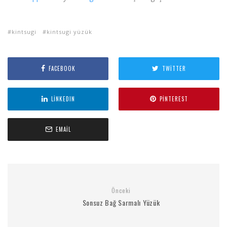
kintsugi
kintsugi yüzük
FACEBOOK
TWITTER
LINKEDIN
PINTEREST
EMAIL
Önceki
Sonsuz Bağ Sarmalı Yüzük