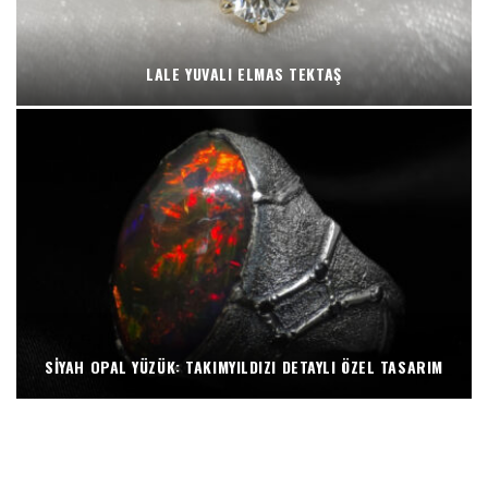
LALE YUVALI ELMAS TEKTAŞ
SIYAH OPAL YÜZÜK: TAKIMYILDIZI DETAYLI ÖZEL TASARIM