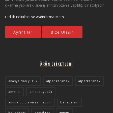
çıkarma yapılarak, siparişlerinizin özenle yapıldığı bir atölyedir.
Gizlilik Politikası ve Aydınlatma Metni
Ayrıntılar
Bize Ulaşın
ÜRÜN ETIKETLERI
akasya dalı yüzük
alper karabak
alperkarabak
ametist
ametist yüzük
anima dulcis vivas mecum
ballade art
balladeart
doğal taş
gümüş