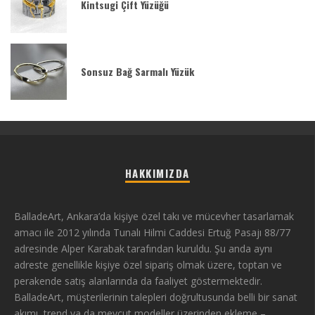
Kintsugi Çift Yüzüğü
Sonsuz Bağ Sarmalı Yüzük
HAKKIMIZDA
BalladeArt, Ankara’da kişiye özel takı ve mücevher tasarlamak
amacı ile 2012 yılında Tunalı Hilmi Caddesi Ertuğ Pasajı 88/77
adresinde Alper Karabak tarafından kuruldu. Şu anda aynı
adreste genellikle kişiye özel sipariş olmak üzere, toptan ve
perakende satış alanlarında da faaliyet göstermektedir.
BalladeArt, müşterilerinin talepleri doğrultusunda belli bir sanat
akımı, trend ya da mevcut modeller üzerinden ekleme –