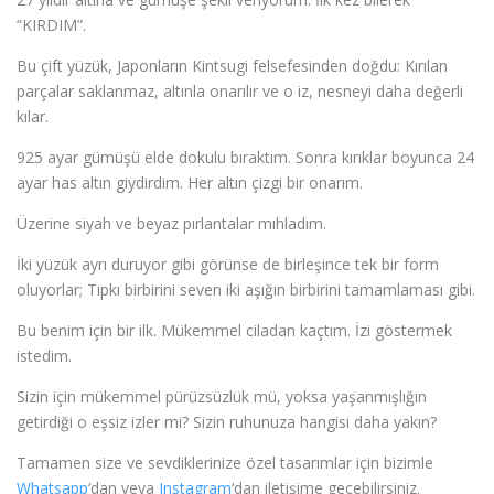
“KIRDIM”.
Bu çift yüzük, Japonların Kintsugi felsefesinden doğdu: Kırılan
parçalar saklanmaz, altınla onarılır ve o iz, nesneyi daha değerli
kılar.
925 ayar gümüşü elde dokulu bıraktım. Sonra kırıklar boyunca 24
ayar has altın giydirdim. Her altın çizgi bir onarım.
Üzerine siyah ve beyaz pırlantalar mıhladım.
İki yüzük ayrı duruyor gibi görünse de birleşince tek bir form
oluyorlar; Tıpkı birbirini seven iki aşığın birbirini tamamlaması gibi.
Bu benim için bir ilk. Mükemmel ciladan kaçtım. İzi göstermek
istedim.
Sizin için mükemmel pürüzsüzlük mü, yoksa yaşanmışlığın
getirdiği o eşsiz izler mi? Sizin ruhunuza hangisi daha yakın?
Tamamen size ve sevdiklerinize özel tasarımlar için bizimle
Whatsapp
‘dan veya
Instagram
‘dan iletişime geçebilirsiniz.