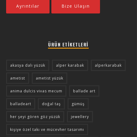
Ayrıntılar
Bize Ulaşın
ÜRÜN ETIKETLERI
akasya dalı yüzük
alper karabak
alperkarabak
ametist
ametist yüzük
anima dulcis vivas mecum
ballade art
balladeart
doğal taş
gümüş
her şeyi gören göz yüzük
jewellery
kişiye özel takı ve mücevher tasarımı