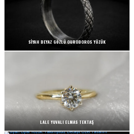
SIYAH BEYAZ GÖZLÜ OUROBOROS YÜZÜK
LALE YUVALI ELMAS TEKTAŞ