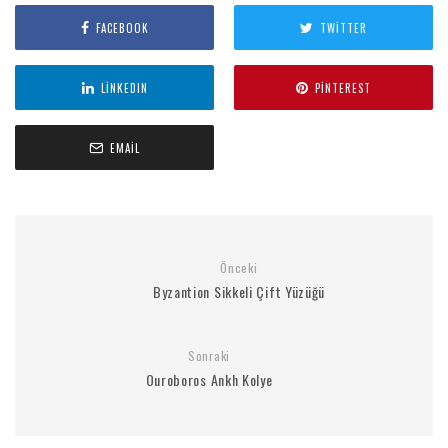
FACEBOOK
TWITTER
LINKEDIN
PINTEREST
EMAIL
Önceki
Byzantion Sikkeli Çift Yüzüğü
Sonraki
Ouroboros Ankh Kolye