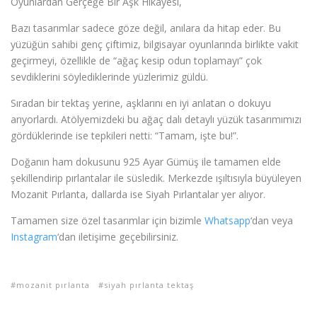
Oyunlardan Gerçeğe Bir Aşk Hikayesi,
​Bazı tasarımlar sadece göze değil, anılara da hitap eder. Bu
yüzüğün sahibi genç çiftimiz, bilgisayar oyunlarında birlikte vakit
geçirmeyi, özellikle de “ağaç kesip odun toplamayı” çok
sevdiklerini söylediklerinde yüzlerimiz güldü.
Sıradan bir tektaş yerine, aşklarını en iyi anlatan o dokuyu
arıyorlardı. Atölyemizdeki bu ağaç dalı detaylı yüzük tasarımımızı
gördüklerinde ise tepkileri netti: “Tamam, işte bu!”.
​Doğanın ham dokusunu 925 Ayar Gümüş ile tamamen elde
şekillendirip pırlantalar ile süsledik. Merkezde ışıltısıyla büyüleyen
Mozanit Pırlanta, dallarda ise Siyah Pırlantalar yer alıyor.
Tamamen size özel tasarımlar için bizimle
Whatsapp
‘dan veya
Instagram
‘dan iletişime geçebilirsiniz.
mozanit pırlanta
siyah pırlanta tektaş