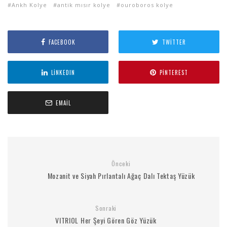
Ankh Kolye
antik mısır kolye
ouroboros kolye
FACEBOOK
TWITTER
LINKEDIN
PINTEREST
EMAIL
Önceki
Mozanit ve Siyah Pırlantalı Ağaç Dalı Tektaş Yüzük
Sonraki
VITRIOL Her Şeyi Gören Göz Yüzük