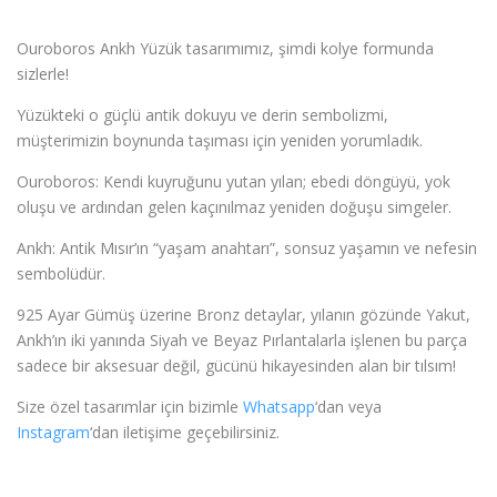
Ouroboros Ankh Yüzük tasarımımız, şimdi kolye formunda
sizlerle!
Yüzükteki o güçlü antik dokuyu ve derin sembolizmi,
müşterimizin boynunda taşıması için yeniden yorumladık.
Ouroboros: Kendi kuyruğunu yutan yılan; ebedi döngüyü, yok
oluşu ve ardından gelen kaçınılmaz yeniden doğuşu simgeler.
Ankh: Antik Mısır’ın “yaşam anahtarı”, sonsuz yaşamın ve nefesin
sembolüdür.
​925 Ayar Gümüş üzerine Bronz detaylar, yılanın gözünde Yakut,
Ankh’ın iki yanında Siyah ve Beyaz Pırlantalarla işlenen bu parça
sadece bir aksesuar değil, gücünü hikayesinden alan bir tılsım!
Size özel tasarımlar için bizimle
Whatsapp
‘dan veya
Instagram
‘dan iletişime geçebilirsiniz.