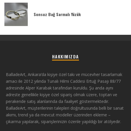
Sonsuz Bağ Sarmalı Yüzük
HAKKIMIZDA
BalladeArt, Ankara’da kişiye özel takı ve mücevher tasarlamak
amacı ile 2012 yılında Tunalı Hilmi Caddesi Ertuğ Pasajı 88/77
adresinde Alper Karabak tarafından kuruldu. Şu anda aynı
adreste genellikle kişiye özel sipariş olmak üzere, toptan ve
perakende satış alanlarında da faaliyet göstermektedir.
BalladeArt, müşterilerinin talepleri doğrultusunda belli bir sanat
akımı, trend ya da mevcut modeller üzerinden ekleme –
çıkarma yapılarak, siparişlerinizin özenle yapıldığı bir atölyedir.