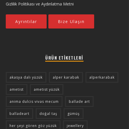
Gizlilik Politikası ve Aydınlatma Metni
Ayrıntılar
Bize Ulaşın
ÜRÜN ETIKETLERI
akasya dalı yüzük
alper karabak
alperkarabak
ametist
ametist yüzük
anima dulcis vivas mecum
ballade art
balladeart
doğal taş
gümüş
her şeyi gören göz yüzük
jewellery