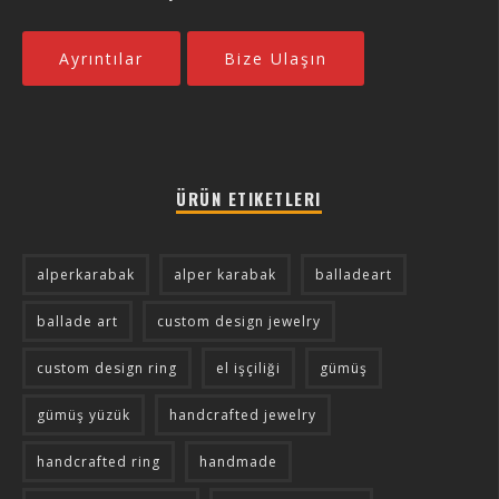
Ayrıntılar
Bize Ulaşın
ÜRÜN ETIKETLERI
alperkarabak
alper karabak
balladeart
ballade art
custom design jewelry
custom design ring
el işçiliği
gümüş
gümüş yüzük
handcrafted jewelry
handcrafted ring
handmade