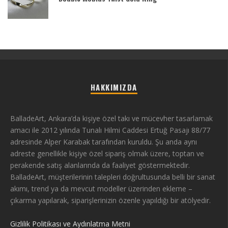
HAKKIMIZDA
BalladeArt, Ankara’da kişiye özel takı ve mücevher tasarlamak
amacı ile 2012 yılında Tunalı Hilmi Caddesi Ertuğ Pasajı 88/77
adresinde Alper Karabak tarafından kuruldu. Şu anda aynı
adreste genellikle kişiye özel sipariş olmak üzere, toptan ve
perakende satış alanlarında da faaliyet göstermektedir.
BalladeArt, müşterilerinin talepleri doğrultusunda belli bir sanat
akımı, trend ya da mevcut modeller üzerinden ekleme –
çıkarma yapılarak, siparişlerinizin özenle yapıldığı bir atölyedir.
Gizlilik Politikası ve Aydınlatma Metni