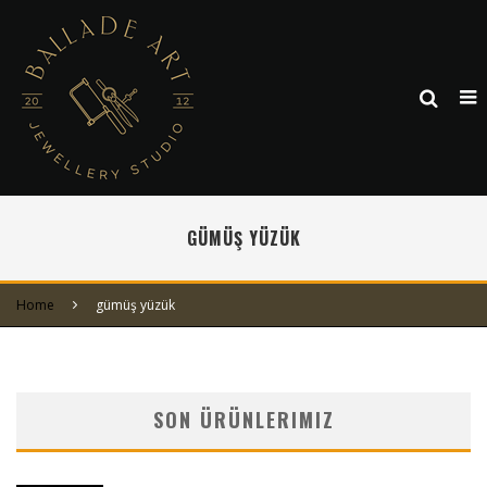
GÜMÜŞ YÜZÜK
Home
gümüş yüzük
SON ÜRÜNLERIMIZ