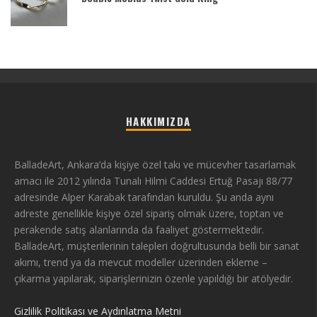
HAKKIMIZDA
BalladeArt, Ankara’da kişiye özel takı ve mücevher tasarlamak
amacı ile 2012 yılında Tunalı Hilmi Caddesi Ertuğ Pasajı 88/77
adresinde Alper Karabak tarafından kuruldu. Şu anda aynı
adreste genellikle kişiye özel sipariş olmak üzere, toptan ve
perakende satış alanlarında da faaliyet göstermektedir.
BalladeArt, müşterilerinin talepleri doğrultusunda belli bir sanat
akımı, trend ya da mevcut modeller üzerinden ekleme –
çıkarma yapılarak, siparişlerinizin özenle yapıldığı bir atölyedir.
Gizlilik Politikası ve Aydınlatma Metni