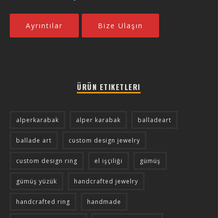
Ayrıntılar
Bize Ulaşın
ÜRÜN ETIKETLERI
alperkarabak
alper karabak
balladeart
ballade art
custom design jewelry
custom design ring
el işçiliği
gümüş
gümüş yüzük
handcrafted jewelry
handcrafted ring
handmade