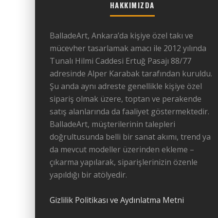
HAKKIMIZDA
BalladeArt, Ankara’da kişiye özel takı ve
mücevher tasarlamak amacı ile 2012 yılında
Tunalı Hilmi Caddesi Ertuğ Pasajı 88/77
adresinde Alper Karabak tarafından kuruldu.
Şu anda aynı adreste genellikle kişiye özel
sipariş olmak üzere, toptan ve perakende
satış alanlarında da faaliyet göstermektedir.
BalladeArt, müşterilerinin talepleri
doğrultusunda belli bir sanat akımı, trend ya
da mevcut modeller üzerinden ekleme –
çıkarma yapılarak, siparişlerinizin özenle
yapıldığı bir atölyedir.
Gizlilik Politikası ve Aydınlatma Metni