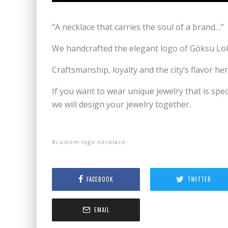
“A necklace that carries the soul of a brand…”
We handcrafted the elegant logo of Göksu Loka
Craftsmanship, loyalty and the city’s flavor her
If you want to wear unique jewelry that is spec
we will design your jewelry together.
custom logo necklace
FACEBOOK
TWITTER
EMAIL