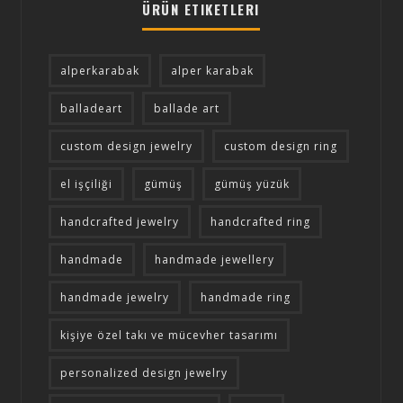
ÜRÜN ETIKETLERI
alperkarabak
alper karabak
balladeart
ballade art
custom design jewelry
custom design ring
el işçiliği
gümüş
gümüş yüzük
handcrafted jewelry
handcrafted ring
handmade
handmade jewellery
handmade jewelry
handmade ring
kişiye özel takı ve mücevher tasarımı
personalized design jewelry