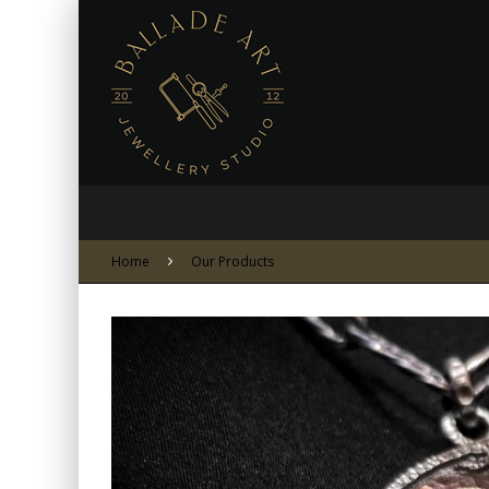
Home
Our Products