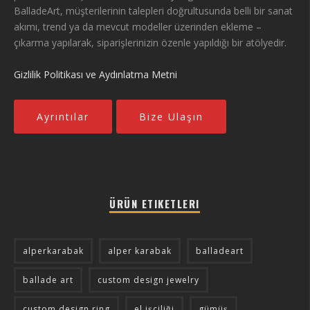
BalladeArt, müşterilerinin talepleri doğrultusunda belli bir sanat
akımı, trend ya da mevcut modeller üzerinden ekleme –
çıkarma yapılarak, siparişlerinizin özenle yapıldığı bir atölyedir.
Gizlilik Politikası ve Aydınlatma Metni
Ayrıntılar
Bize Ulaşın
ÜRÜN ETIKETLERI
alperkarabak
alper karabak
balladeart
ballade art
custom design jewelry
custom design ring
el işçiliği
gümüş