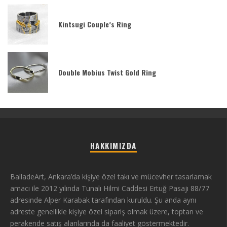
Kintsugi Couple’s Ring
Double Mobius Twist Gold Ring
HAKKIMIZDA
BalladeArt, Ankara’da kişiye özel takı ve mücevher tasarlamak
amacı ile 2012 yılında Tunalı Hilmi Caddesi Ertuğ Pasajı 88/77
adresinde Alper Karabak tarafından kuruldu. Şu anda aynı
adreste genellikle kişiye özel sipariş olmak üzere, toptan ve
perakende satış alanlarında da faaliyet göstermektedir.