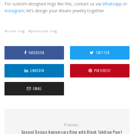
For custom-designed rings like this, contact us via
Whatsapp
or
Instagram
; let’s design your dream jewelry together.
cone ring
pinecone ring
FACEBOOK
TWITTER
LINKEDIN
PINTEREST
EMAIL
Previous
Special Design Anniversary Ring with Black Tahitian Pearl