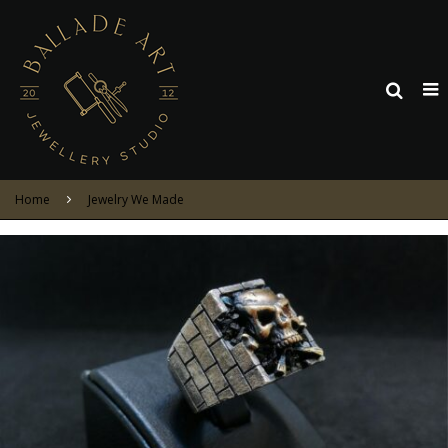
Home
Jewelry We Made