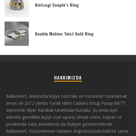
Kintsugi Couple’s Ring
Double Mobius Twist Gold Ring
HAKKIMIZDA
BalladeArt, Ankara’da kişiye özel takı ve mücevher tasarlamak
amacı ile 2012 yılında Tunalı Hilmi Caddesi Ertuğ Pasajı 88/77
adresinde Alper Karabak tarafından kuruldu. Şu anda aynı
adreste genellikle kişiye özel sipariş olmak üzere, toptan ve
perakende satış alanlarında da faaliyet göstermektedir.
BalladeArt, müşterilerinin talepleri doğrultusunda belli bir sanat