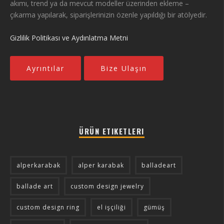
akımı, trend ya da mevcut modeller üzerinden ekleme –
çıkarma yapılarak, siparişlerinizin özenle yapıldığı bir atölyedir.
Gizlilik Politikası ve Aydınlatma Metni
Ayrıntılar
Bize Ulaşın
ÜRÜN ETIKETLERI
alperkarabak
alper karabak
balladeart
ballade art
custom design jewelry
custom design ring
el işçiliği
gümüş