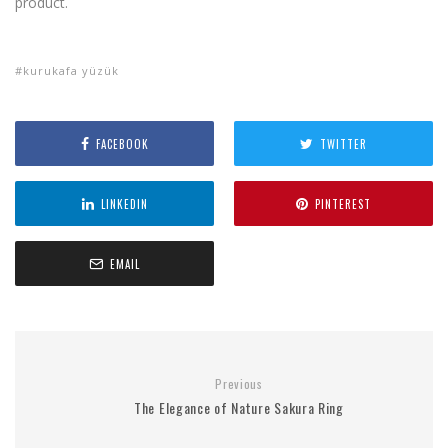
product.
kurukafa yüzük
FACEBOOK
TWITTER
LINKEDIN
PINTEREST
EMAIL
Previous
The Elegance of Nature Sakura Ring