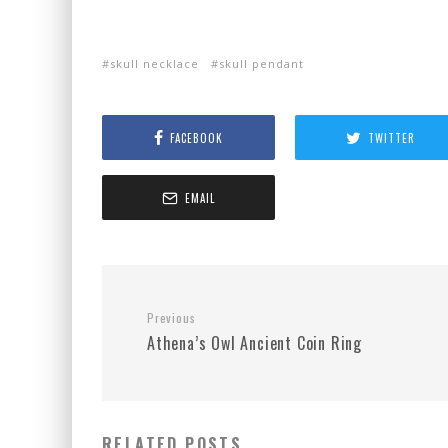
skull necklace
skull pendant
FACEBOOK
TWITTER
EMAIL
Previous
Athena’s Owl Ancient Coin Ring
RELATED POSTS