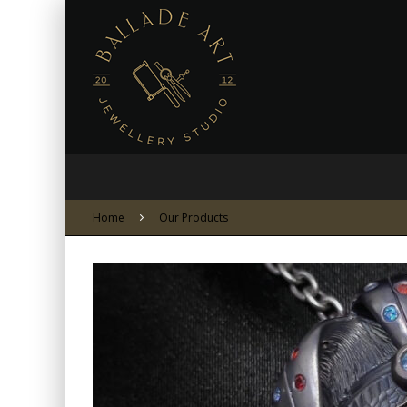
Home
Our Products