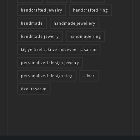
handcrafted jewelry
handcrafted ring
handmade
handmade jewellery
handmade jewelry
handmade ring
kişiye özel takı ve mücevher tasarımı
personalized design jewelry
personalized design ring
silver
özel tasarım