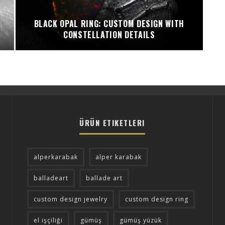
BLACK OPAL RING: CUSTOM DESIGN WITH
CONSTELLATION DETAILS
ÜRÜN ETIKETLERI
alperkarabak
alper karabak
balladeart
ballade art
custom design jewelry
custom design ring
el işçiliği
gümüş
gümüş yüzük