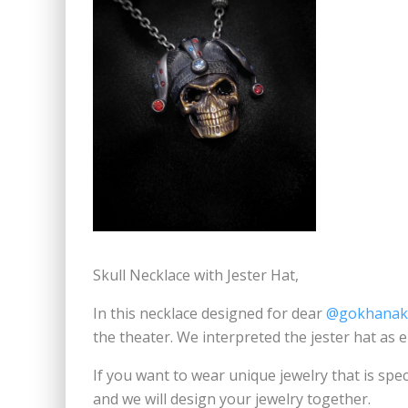
Skull Necklace with Jester Hat,
In this necklace designed for dear
@gokhanaks
the theater. We interpreted the jester hat as
If you want to wear unique jewelry that is spec
and we will design your jewelry together.