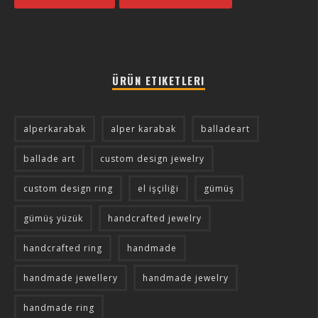
ÜRÜN ETIKETLERI
alperkarabak
alper karabak
balladeart
ballade art
custom design jewelry
custom design ring
el işçiliği
gümüş
gümüş yüzük
handcrafted jewelry
handcrafted ring
handmade
handmade jewellery
handmade jewelry
handmade ring