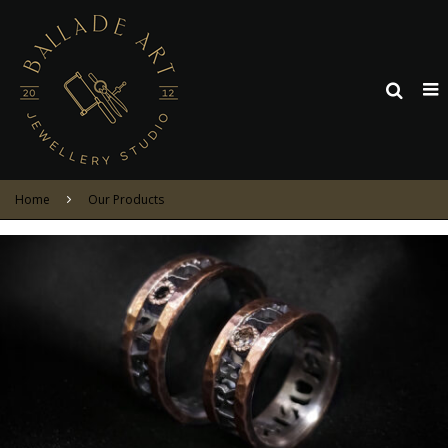
Home
Our Products