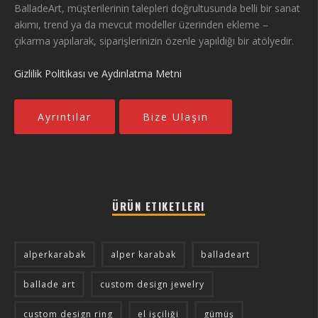
BalladeArt, müşterilerinin talepleri doğrultusunda belli bir sanat
akımı, trend ya da mevcut modeller üzerinden ekleme –
çıkarma yapılarak, siparişlerinizin özenle yapıldığı bir atölyedir.
Gizlilik Politikası ve Aydınlatma Metni
Ayrıntılar
Bize Ulaşın
ÜRÜN ETIKETLERI
alperkarabak
alper karabak
balladeart
ballade art
custom design jewelry
custom design ring
el işçiliği
gümüş