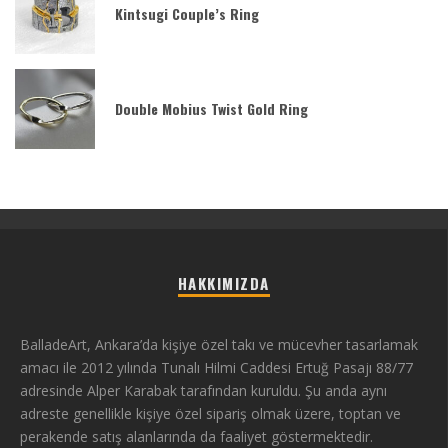
Kintsugi Couple’s Ring
Double Mobius Twist Gold Ring
HAKKIMIZDA
BalladeArt, Ankara’da kişiye özel takı ve mücevher tasarlamak
amacı ile 2012 yılında Tunalı Hilmi Caddesi Ertuğ Pasajı 88/77
adresinde Alper Karabak tarafından kuruldu. Şu anda aynı
adreste genellikle kişiye özel sipariş olmak üzere, toptan ve
perakende satış alanlarında da faaliyet göstermektedir.