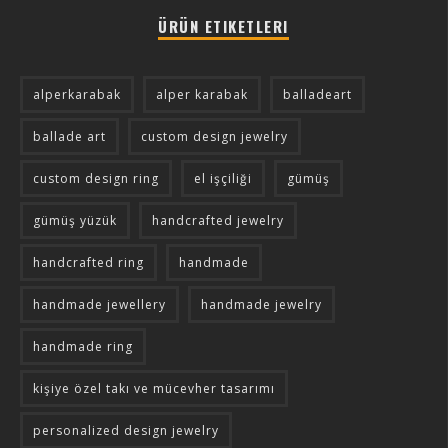
ÜRÜN ETIKETLERI
alperkarabak
alper karabak
balladeart
ballade art
custom design jewelry
custom design ring
el işçiliği
gümüş
gümüş yüzük
handcrafted jewelry
handcrafted ring
handmade
handmade jewellery
handmade jewelry
handmade ring
kişiye özel takı ve mücevher tasarımı
personalized design jewelry