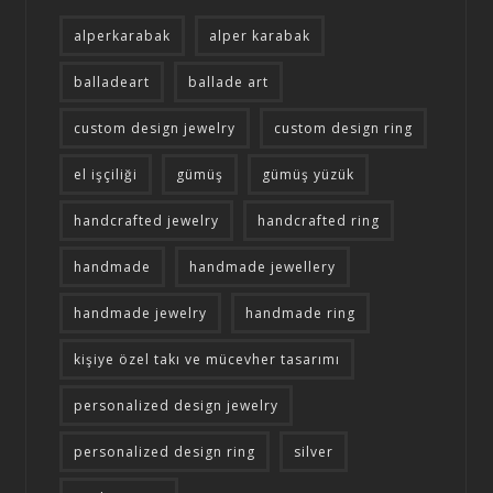
alperkarabak
alper karabak
balladeart
ballade art
custom design jewelry
custom design ring
el işçiliği
gümüş
gümüş yüzük
handcrafted jewelry
handcrafted ring
handmade
handmade jewellery
handmade jewelry
handmade ring
kişiye özel takı ve mücevher tasarımı
personalized design jewelry
personalized design ring
silver