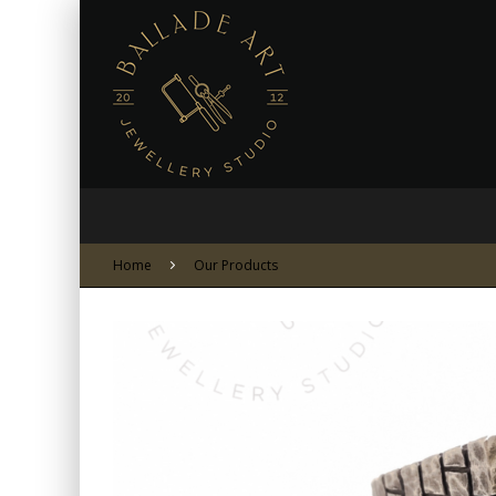
Home
Our Products