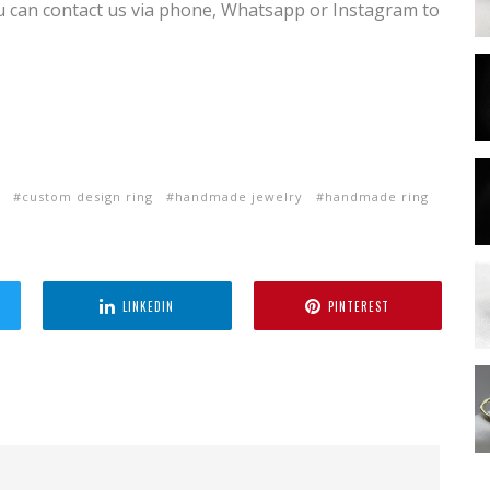
u can contact us via phone, Whatsapp or Instagram to
custom design ring
handmade jewelry
handmade ring
LINKEDIN
PINTEREST