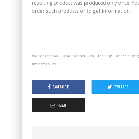
resulting product was produced only once. Yo
order such products or to get information.
alperkarabak
balladeart
bullet ring
castle ring
mermi yüzük
FACEBOOK
TWITTER
EMAIL