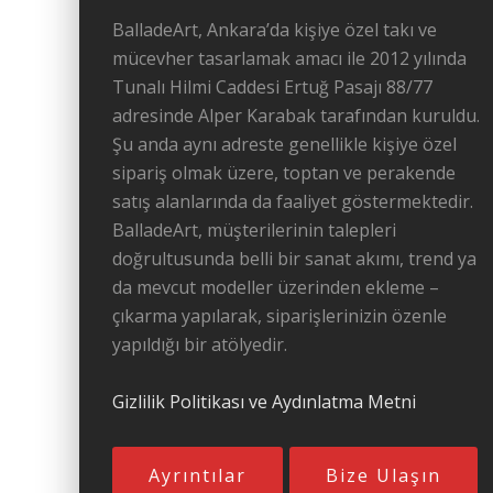
BalladeArt, Ankara’da kişiye özel takı ve
mücevher tasarlamak amacı ile 2012 yılında
Tunalı Hilmi Caddesi Ertuğ Pasajı 88/77
adresinde Alper Karabak tarafından kuruldu.
Şu anda aynı adreste genellikle kişiye özel
sipariş olmak üzere, toptan ve perakende
satış alanlarında da faaliyet göstermektedir.
BalladeArt, müşterilerinin talepleri
doğrultusunda belli bir sanat akımı, trend ya
da mevcut modeller üzerinden ekleme –
çıkarma yapılarak, siparişlerinizin özenle
yapıldığı bir atölyedir.
Gizlilik Politikası ve Aydınlatma Metni
Ayrıntılar
Bize Ulaşın