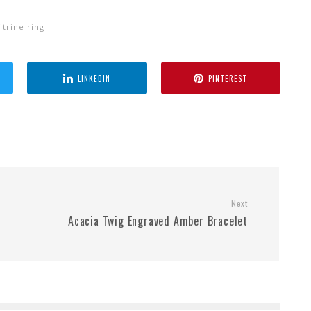
itrine ring
LINKEDIN
PINTEREST
Next
Acacia Twig Engraved Amber Bracelet