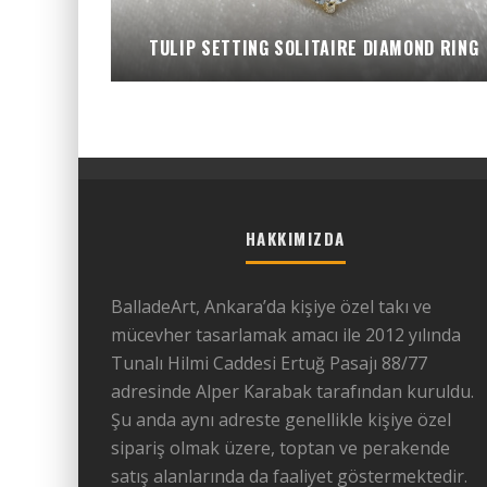
TULIP SETTING SOLITAIRE DIAMOND RING
HAKKIMIZDA
BalladeArt, Ankara’da kişiye özel takı ve
mücevher tasarlamak amacı ile 2012 yılında
Tunalı Hilmi Caddesi Ertuğ Pasajı 88/77
adresinde Alper Karabak tarafından kuruldu.
Şu anda aynı adreste genellikle kişiye özel
sipariş olmak üzere, toptan ve perakende
satış alanlarında da faaliyet göstermektedir.