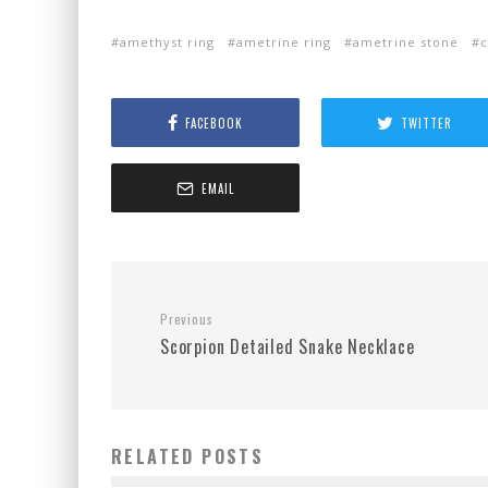
amethyst ring
ametrine ring
ametrine stone
c
FACEBOOK
TWITTER
EMAIL
Previous
Scorpion Detailed Snake Necklace
RELATED POSTS