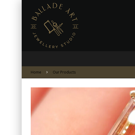
Home
Our Products