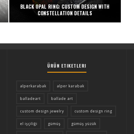
BLACK OPAL RING: CUSTOM DESIGN WITH
CONSTELLATION DETAILS
ÜRÜN ETIKETLERI
alperkarabak
alper karabak
balladeart
ballade art
custom design jewelry
custom design ring
el işçiliği
gümüş
gümüş yüzük