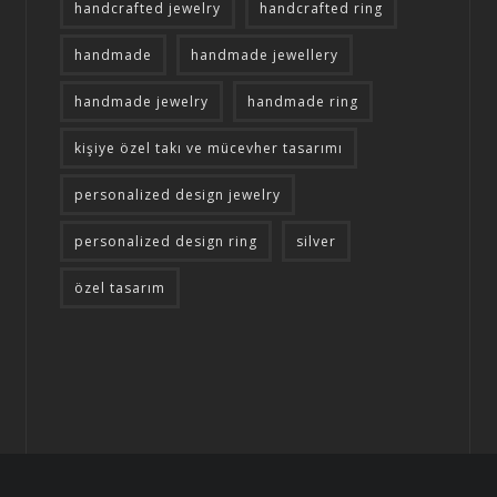
handcrafted jewelry
handcrafted ring
handmade
handmade jewellery
handmade jewelry
handmade ring
kişiye özel takı ve mücevher tasarımı
personalized design jewelry
personalized design ring
silver
özel tasarım