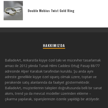
Double Mobius Twist Gold Ring
HAKKIMIZDA
BalladeArt, Ankara’da kişiye özel takı ve mücevher tasarlamak
amacı ile 2012 yılında Tunalı Hilmi Caddesi Ertuğ Pasajı 88/77
adresinde Alper Karabak tarafından kuruldu. Şu anda aynı
adreste genellikle kişiye özel sipariş olmak üzere, toptan ve
perakende satış alanlarında da faaliyet göstermektedir.
BalladeArt, müşterilerinin talepleri doğrultusunda belli bir sanat
akımı, trend ya da mevcut modeller üzerinden ekleme –
çıkarma yapılarak, siparişlerinizin özenle yapıldığı bir atölyedir.