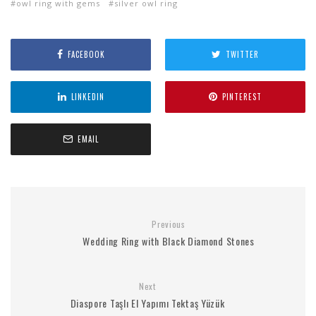
owl ring with gems
silver owl ring
FACEBOOK
TWITTER
LINKEDIN
PINTEREST
EMAIL
Previous
Wedding Ring with Black Diamond Stones
Next
Diaspore Taşlı El Yapımı Tektaş Yüzük