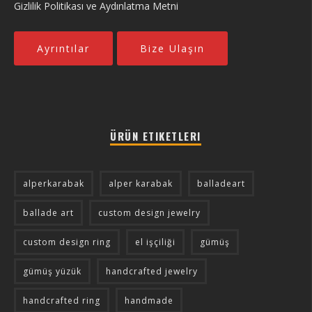
Gizlilik Politikası ve Aydınlatma Metni
Ayrıntılar
Bize Ulaşın
ÜRÜN ETIKETLERI
alperkarabak
alper karabak
balladeart
ballade art
custom design jewelry
custom design ring
el işçiliği
gümüş
gümüş yüzük
handcrafted jewelry
handcrafted ring
handmade